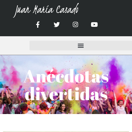
Juan María Casado
Anécdotas
divertidas