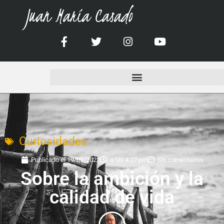
Juan María Casado
Curiosidades
Publicado el
19/09/2022
a las
4:27 pm
Sin comentarios
Sobre la ambición y la
calidad de vida