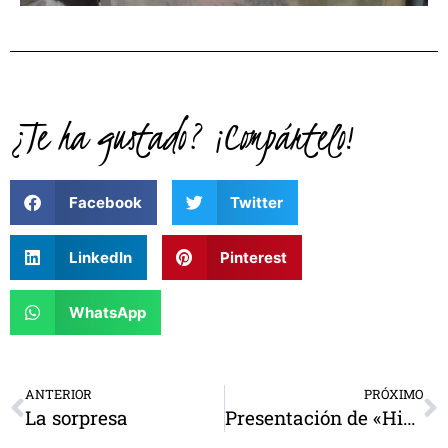
¿Te ha gustado? ¡Compártelo!
Facebook
Twitter
LinkedIn
Pinterest
WhatsApp
ANTERIOR
PRÓXIMO
La sorpresa
Presentación de «Historia de un cuento» en la Asociación Cultural de San Marcelino