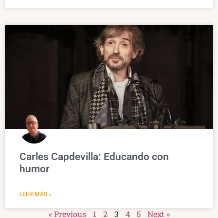
Carles Capdevilla: Educando con
humor
LEER MÁS »
« Previous
1
2
3
4
5
Next »