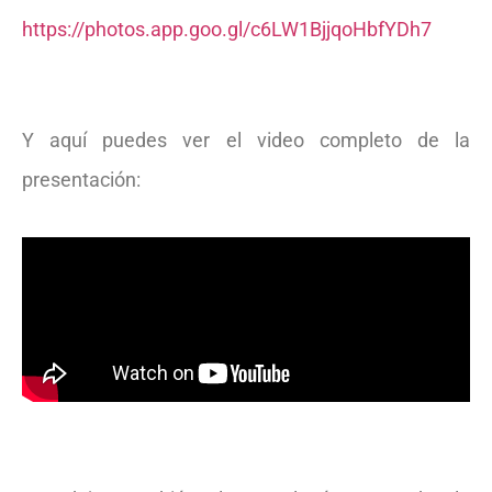
https://photos.app.goo.gl/c6LW1BjjqoHbfYDh7
Y aquí puedes ver el video completo de la
presentación: