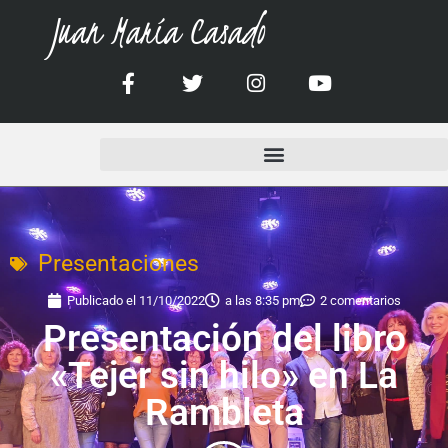
Juan María Casado
Presentaciones
Publicado el
11/10/2022
a las
8:35 pm
2 comentarios
Presentación del libro
«Tejer sin hilo» en La
Rambleta