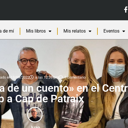
a de mí
Mis libros
Mis relatos
Eventos
ado el
13/09/2022
a las
12:26 pm
1 comentario
a de un cuento» en el Centr
p a Cap de Patraix
Juan