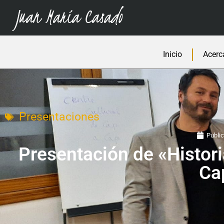
Juan María Casado
Inicio
Acerc
Presentaciones
Public
Presentación de «Histori
Ca