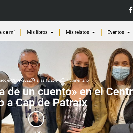
a de mí
Mis libros
Mis relatos
Eventos
ado el
13/09/2022
a las
12:26 pm
1 comentario
a de un cuento» en el Centr
p a Cap de Patraix
Juan