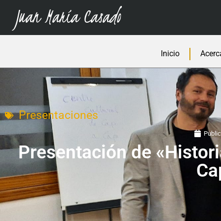
Juan María Casado
Inicio
Acerc
Presentaciones
Public
Presentación de «Histori
Ca